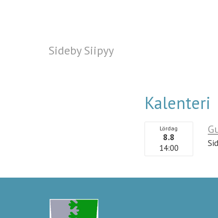
Sideby Siipyy
Sideby Siipyy
Kalenteri
G
Lördag
8.8
Si
14:00