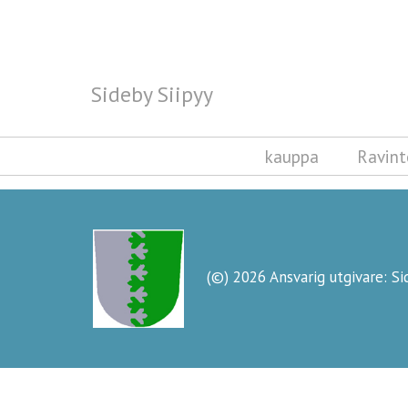
Sideby Siipyy
Sideby Siipyy
kauppa
Ravint
(©) 2026 Ansvarig utgivare: S