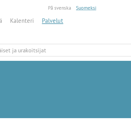
På svenska
Suomeksi
ä
Kalenteri
Palvelut
iset ja urakoitsijat