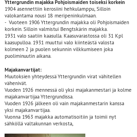
Yttergrundin majakka Pohjoismaiden toiseksi korkein
1904 asennettiin kerosiini hehkulamppu, Silloin
valokantama nousi 18 meripeninkulmaan.
- Vuoteen 1906 Yttergrundin majakka oli Pohjoismaiden
korkein. Silloin valmistui Bengtskärin majakka.
1931 valo saatiin kaasulla. Kaasuvarastossa oli 31 Kpl
kaasupulloa. 1931 muuttui valo kiinteästä valosta
kolmeen 2 ja puolen sekunnin vilkkumiseen joka
puoliminuutin aikana.
Majakanvartijat:
Muutoksien yhteydessä Yttergrundin virat vähitellen
vähenivät.
Vuoden 1926 mennessä oli yksi majakanmestari ja kolme
majakanvartijaa Yttergrundissa.
Vuoden 1926 jälkeen oli vain majakanmestarin kanssa
yksi majakanvartijaa.
Vuonna 1963 majakka automatisoitiin ja toimii nyt
sähköllä valtakunnan verkosta,