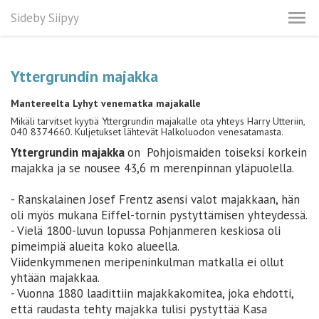
Sideby Siipyy
Yttergrundin majakka
Mantereelta Lyhyt venematka majakalle
Mikäli tarvitset kyytiä Yttergrundin majakalle ota yhteys Harry Utteriin,
040 8374660. Kuljetukset lähtevät Halkoluodon venesatamasta.
Yttergrundin majakka
on
Pohjoismaiden toiseksi korkein
majakka ja se nousee 43,6 m merenpinnan yläpuolella.
- Ranskalainen Josef Frentz asensi valot majakkaan, hän
oli myös mukana Eiffel-tornin pystyttämisen yhteydessä.
- Vielä 1800-luvun lopussa Pohjanmeren keskiosa oli
pimeimpiä alueita koko alueella.
Viidenkymmenen meripeninkulman matkalla ei ollut
yhtään majakkaa.
- Vuonna 1880 laadittiin majakkakomitea, joka ehdotti,
että raudasta tehty majakka tulisi pystyttää Kasa