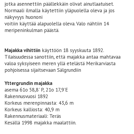
jotka asennettiin päällekkäin olivat ainutlaatuiset.
Normaali ilmalla käytettiin yläpuolella oleva ja jos
näkyvyys huononi
voitiin käyttää alapuolella oleva. Valo nähtiin 14
meripeninkulman päästä.
Majakka vihittiin
käyttöön 18 syyskuuta 1892.
Tilaisuudessa sanottiin, että majakka antaa mahtavaa
valoa syksyiseen meren yllä etelästä Merikarviasta
pohjoisessa sijaitsevaan Sälgrundiin
Yttergrundin majakka
asema 61o 58,8' P, 21o 17,9'E
Rakennusvuosi 1892
Korkeus merenpinnasta: 43,6 m
Korkeus kalliosta: 40,9 m
Rakennusmateriaali: Teräs
Kesällä 1998 majakka maalattiin.