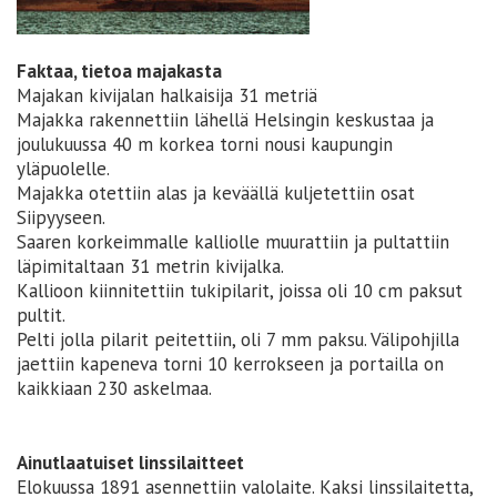
Faktaa, tietoa majakasta
Majakan kivijalan halkaisija 31 metriä
Majakka rakennettiin lähellä Helsingin keskustaa ja
joulukuussa 40 m korkea torni nousi kaupungin
yläpuolelle.
Majakka otettiin alas ja keväällä kuljetettiin osat
Siipyyseen.
Saaren korkeimmalle kalliolle muurattiin ja pultattiin
läpimitaltaan 31 metrin kivijalka.
Kallioon kiinnitettiin tukipilarit, joissa oli 10 cm paksut
pultit.
Pelti jolla pilarit peitettiin, oli 7 mm paksu. Välipohjilla
jaettiin kapeneva torni 10 kerrokseen ja portailla on
kaikkiaan 230 askelmaa.
Ainutlaatuiset linssilaitteet
Elokuussa 1891 asennettiin valolaite. Kaksi linssilaitetta,