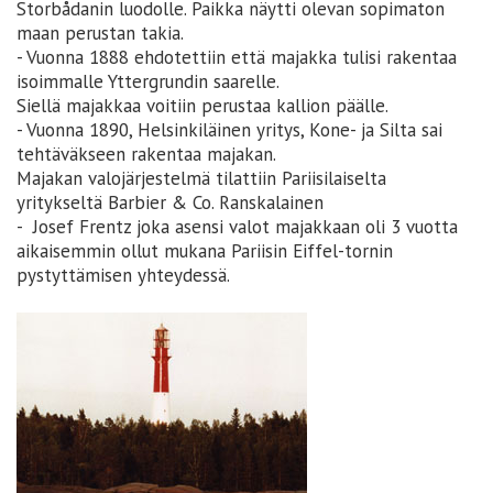
Storbådanin luodolle. Paikka näytti olevan sopimaton
maan perustan takia.
- Vuonna 1888 ehdotettiin että majakka tulisi rakentaa
isoimmalle Yttergrundin saarelle.
Siellä majakkaa voitiin perustaa kallion päälle.
- Vuonna 1890, Helsinkiläinen yritys, Kone- ja Silta sai
tehtäväkseen rakentaa majakan.
Majakan valojärjestelmä tilattiin Pariisilaiselta
yritykseltä Barbier & Co. Ranskalainen
- Josef Frentz joka asensi valot majakkaan oli 3 vuotta
aikaisemmin ollut mukana Pariisin Eiffel-tornin
pystyttämisen yhteydessä.