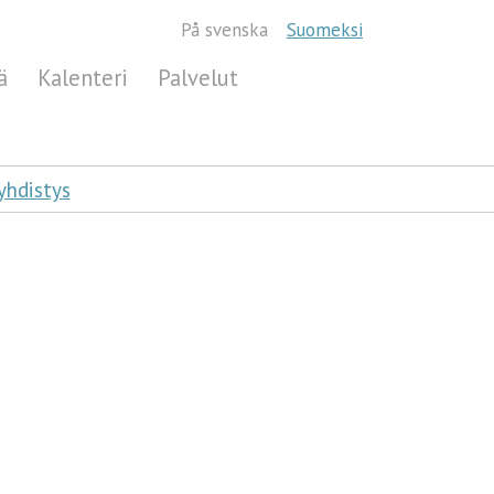
På svenska
Suomeksi
ä
Kalenteri
Palvelut
yhdistys