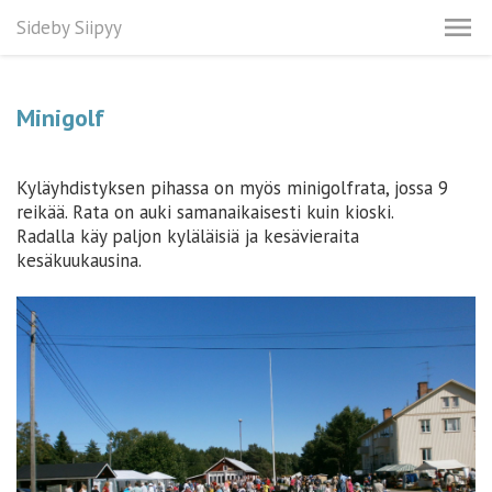
Sideby Siipyy
Minigolf
Kyläyhdistyksen pihassa on myös minigolfrata, jossa 9
reikää. Rata on auki samanaikaisesti kuin kioski.
Radalla käy paljon kyläläisiä ja kesävieraita
kesäkuukausina.